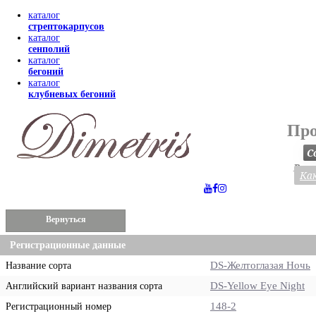
каталог
стрептокарпусов
каталог
сенполий
каталог
бегоний
каталог
клубневых бегоний
Про
С
Весь
Как
Вернуться
Регистрационные данные
DS-Желтоглазая Ночь
Название сорта
DS-Yellow Eye Night
Английский вариант названия сорта
148-2
Регистрационный номер