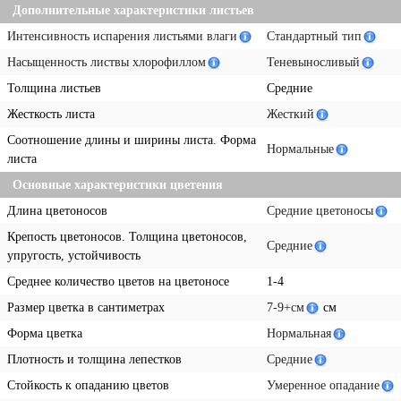
Дополнительные характеристики листьев
Интенсивность испарения листьями влаги
Стандартный тип
Насыщенность листвы хлорофиллом
Теневыносливый
Толщина листьев
Средние
Жесткость листа
Жесткий
Соотношение длины и ширины листа. Форма
Нормальные
листа
Основные характеристики цветения
Длина цветоносов
Средние цветоносы
Крепость цветоносов. Толщина цветоносов,
Средние
упругость, устойчивость
Среднее количество цветов на цветоносе
1-4
Размер цветка в сантиметрах
7-9+см
см
Форма цветка
Нормальная
Плотность и толщина лепестков
Средние
Стойкость к опаданию цветов
Умеренное опадание