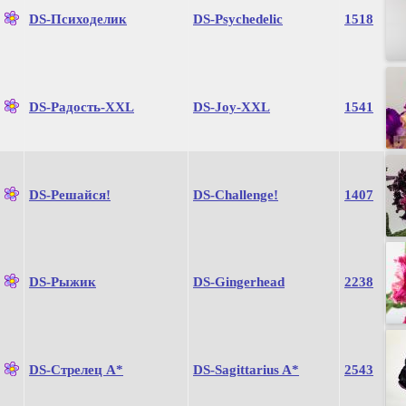
DS-Психоделик
DS-Psychedelic
1518
DS-Радость-XXL
DS-Joy-XXL
1541
DS-Решайся!
DS-Challenge!
1407
DS-Рыжик
DS-Gingerhead
2238
DS-Стрелец А*
DS-Sagittarius A*
2543