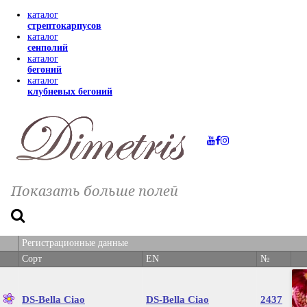
каталог
стрептокарпусов
каталог
сенполий
каталог
бегоний
каталог
клубневых бегоний
Показать больше полей
Регистрационные данные
Регистрационные данные
Сорт
Сорт
EN
EN
№
№
DS-Bella Ciao
DS-Bella Ciao
2437