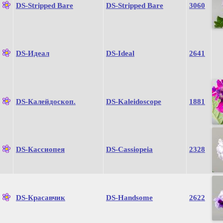
DS-Stripped Bare
DS-Stripped Bare
3060
DS-Идеал
DS-Ideal
2641
DS-Калейдоскоп.
DS-Kaleidoscope
1881
DS-Кассиопея
DS-Cassiopeia
2328
DS-Красавчик
DS-Handsome
2622