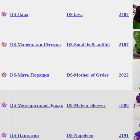
DS-Лава
DS-lava
2487
DS-Маленькая Штучка
DS-Small is Beautiful
2107
DS-Мать Порядка
DS-Mother of Order
2822
DS-Метеоритный Дождь
DS-Meteor Shower
1008
DS-Наполеон
DS-Napoleon
2191