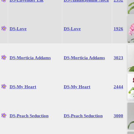
DS-Lavender Elk
DS-Лавандовый Лось
2552
DS-Love
DS-Love
1926
DS-Morticia Addams
DS-Morticia Addams
3023
DS-My Heart
DS-My Heart
2444
DS-Peach Seduction
DS-Peach Seduction
3000