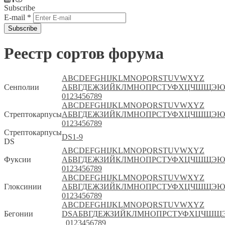
Subscribe
E-mail
*
Реестр сортов форума
A
B
C
D
E
F
G
H
I
J
K
L
M
N
O
P
Q
R
S
T
U
V
W
X
Y
Z
Сенполии
А
Б
В
Г
Д
Е
Ж
З
И
Й
К
Л
М
Н
О
П
Р
С
Т
У
Ф
Х
Ц
Ч
Ш
Щ
Э
Ю
0
1
2
3
4
5
6
7
8
9
A
B
C
D
E
F
G
H
I
J
K
L
M
N
O
P
Q
R
S
T
U
V
W
X
Y
Z
Стрептокарпусы
А
Б
В
Г
Д
Е
Ж
З
И
Й
К
Л
М
Н
О
П
Р
С
Т
У
Ф
Х
Ц
Ч
Ш
Щ
Э
Ю
0
1
2
3
4
5
6
7
8
9
Стрептокарпусы
DS
1-9
DS
A
B
C
D
E
F
G
H
I
J
K
L
M
N
O
P
Q
R
S
T
U
V
W
X
Y
Z
Фуксии
А
Б
В
Г
Д
Е
Ж
З
И
Й
К
Л
М
Н
О
П
Р
С
Т
У
Ф
Х
Ц
Ч
Ш
Щ
Э
Ю
0
1
2
3
4
5
6
7
8
9
A
B
C
D
E
F
G
H
I
J
K
L
M
N
O
P
Q
R
S
T
U
V
W
X
Y
Z
Глоксинии
А
Б
В
Г
Д
Е
Ж
З
И
Й
К
Л
М
Н
О
П
Р
С
Т
У
Ф
Х
Ц
Ч
Ш
Щ
Э
Ю
0
1
2
3
4
5
6
7
8
9
A
B
C
D
E
F
G
H
I
J
K
L
M
N
O
P
Q
R
S
T
U
V
W
X
Y
Z
Бегонии
DS
А
Б
В
Г
Д
Е
Ж
З
И
Й
К
Л
М
Н
О
П
Р
С
Т
У
Ф
Х
Ц
Ч
Ш
Щ
0
1
2
3
4
5
6
7
8
9