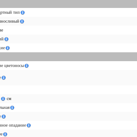
артный тип
ыносливый
ие
ий
ие
ие цветоносы
е
м
см
льная
е
нное опадание
ее