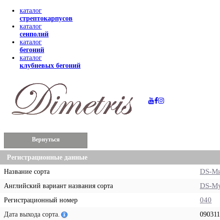
каталог
стрептокарпусов
каталог
сенполий
каталог
бегоний
каталог
клубневых бегоний
Вернуться
Регистрационные данные
DS-Ми
Название сорта
DS-My
Английский вариант названия сорта
040
Регистрационный номер
Дата выхода сорта.
090311