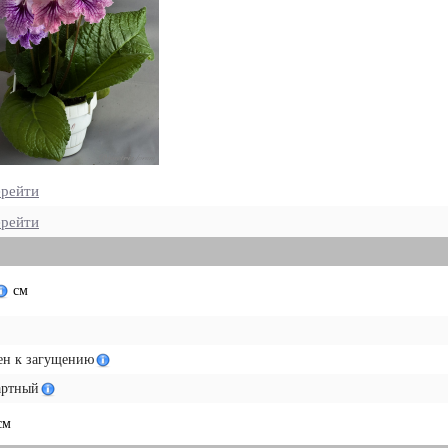
рейти
рейти
см
ен к загущению
артный
см