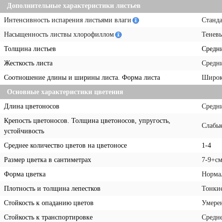
Дополнительные характеристики листьев
Интенсивность испарения листьями влаги
Станд
Насыщенность листвы хлорофиллом
Тенев
Толщина листьев
Средн
Жесткость листа
Средн
Соотношение длины и ширины листа. Форма листа
Широк
Основные характеристики цветения
Длина цветоносов
Средн
Крепость цветоносов. Толщина цветоносов, упругость,
Слабы
устойчивость
Среднее количество цветов на цветоносе
1-4
Размер цветка в сантиметрах
7-9+с
Форма цветка
Норма
Плотность и толщина лепестков
Тонки
Стойкость к опаданию цветов
Умере
Стойкость к транспортировке
Средн