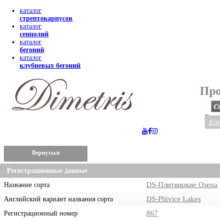
каталог
стрептокарпусов
каталог
сенполий
каталог
бегоний
каталог
клубневых бегоний
Про
С
Весь
Как
Вернуться
Регистрационные данные
DS-Плитвицкие Озера
Название сорта
DS-Plitvice Lakes
Английский вариант названия сорта
867
Регистрационный номер