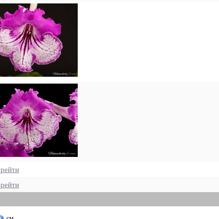
рейти
рейти
см