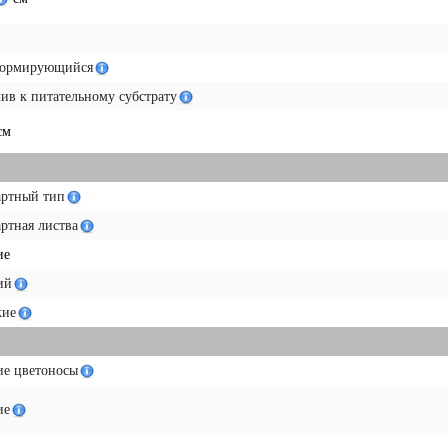
ормирующийся
ив к питательному субстрату
см
артный тип
ртная листва
ие
ий
ие
ие цветоносы
ие