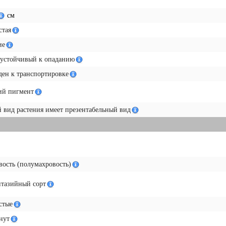
см
стая
ие
 устойчивый к опаданию
ен к транспортировке
ий пигмент
вид растения имеет презентабельный вид
ость (полумахровость)
нтазийный сорт
стые
нут