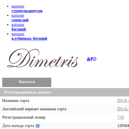
каталог
стрептокарпусов
каталог
сенполий
каталог
бегоний
каталог
клубневых бегоний
Вернуться
Регистрационные данные
DS-В 
Название сорта
DS-In
Английский вариант названия сорта
739
Регистрационный номер
Дата выхода сорта.
12050