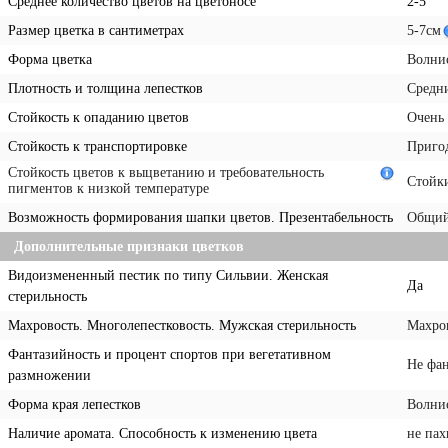
Среднее количество цветов на цветоносе
2-5
Размер цветка в сантиметрах
5-7см
Форма цветка
Волни
Плотность и толщина лепестков
Средн
Стойкость к опаданию цветов
Очень
Стойкость к транспортировке
Пригод
Стойкость цветов к выцветанию и требовательность
Стойк
пигментов к низкой температуре
Возможность формирования шапки цветов. Презентабельность
Общий 
Дополнительные признаки цветков
Видоизмененный пестик по типу Сильвии. Женская
Да
стерильность
Махровость. Многолепестковость. Мужская стерильность
Махров
Фантазийность и процент спортов при вегетативном
Не фа
размножении
Форма края лепестков
Волни
Наличие аромата. Способность к изменению цвета
не пах