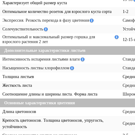
Характеризует общий размер куста
Оптимальное количество розеток для взрослого куста сорта
1-2
Экспрессия. Резкость перехода в фазу цветения
Самоф
Солечувствительность
Устойч
Оптимальный и максимальный размер горшка для
12-15 
взрослого растения 2 лет
Дополнительные характеристики листьев
Интенсивность испарения листьями влаги
Станд
Насыщенность листвы хлорофиллом
Станда
Толщина листьев
Средн
Жесткость листа
Средн
Соотношение длины и ширины листа. Форма листа
Широк
Основные характеристики цветения
Длина цветоносов
Средн
Крепость цветоносов. Толщина цветоносов, упругость,
Средн
устойчивость