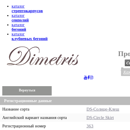
каталог
стрептокарпусов
каталог
сенполий
каталог
бегоний
каталог
клубневых бегоний
Про
С
Весь
Как
Вернуться
Регистрационные данные
DS-Солнце-Клеш
Название сорта
DS-Circle Skirt
Английский вариант названия сорта
363
Регистрационный номер