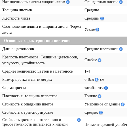
Насыщенность листвы хлорофиллом
Стандартная листва
Толщина листьев
Средние
Жесткость листа
Средний
Соотношение длины и ширины листа. Форма
Узкие
листа
Основные характеристики цветения
Длина цветоносов
Средние цветоносы
Крепость цветоносов. Толщина цветоносов,
Слабые
упругость, устойчивость
Среднее количество цветов на цветоносе
1-4
Размер цветка в сантиметрах
6-8см
см
Форма цветка
загибаются
Плотность и толщина лепестков
Тонкие
Стойкость к опаданию цветов
Умеренное опадание
Стойкость к транспортировке
Среднее
Стойкость цветов к выцветанию и
требовательность пигментов к низкой
Пигмент средней устой