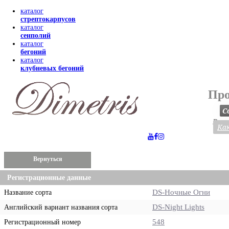
каталог
стрептокарпусов
каталог
сенполий
каталог
бегоний
каталог
клубневых бегоний
Про
С
Весь
Как
Вернуться
Регистрационные данные
DS-Ночные Огни
Название сорта
DS-Night Lights
Английский вариант названия сорта
548
Регистрационный номер