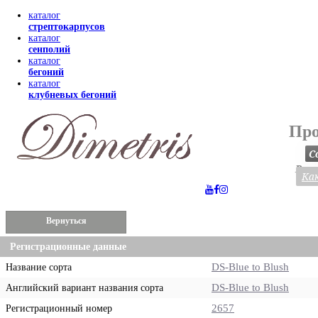
каталог
стрептокарпусов
каталог
сенполий
каталог
бегоний
каталог
клубневых бегоний
Про
С
Весь
Как
Вернуться
Регистрационные данные
DS-Blue to Blush
Название сорта
DS-Blue to Blush
Английский вариант названия сорта
2657
Регистрационный номер