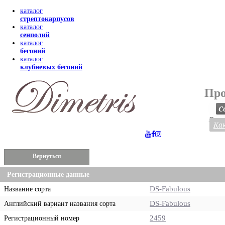
каталог
стрептокарпусов
каталог
сенполий
каталог
бегоний
каталог
клубневых бегоний
Про
С
Весь
Как
Вернуться
Регистрационные данные
DS-Fabulous
Название сорта
DS-Fabulous
Английский вариант названия сорта
2459
Регистрационный номер