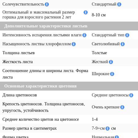
Солечувствительность
Стандартный
Оптимальный и максимальный размер
8-10 см
горшка для взрослого растения 2 лет
Дополнительные характеристики листьев
Интенсивность испарения листьями влаги
Стандартный тип
Насыщенность листвы хлорофиллом
Светолюбивый
Толщина листьев
Толстые
Жесткость листа
Жесткий
Соотношение длины и ширины листа. Форма
Широкие
листа
Основные характеристики цветения
Длина цветоносов
Средние цветоносы
Крепость цветоносов. Толщина цветоносов,
Очень крепкие
упругость, устойчивость
Среднее количество цветов на цветоносе
1-4
Размер цветка в сантиметрах
7-9+см
см
Форма цветка
Нормальная