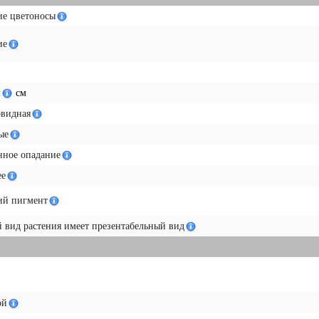
ие цветоносы
ие
м
см
овидная
ые
нное опадание
ее
ий пигмент
вид растения имеет презентабельный вид
ой