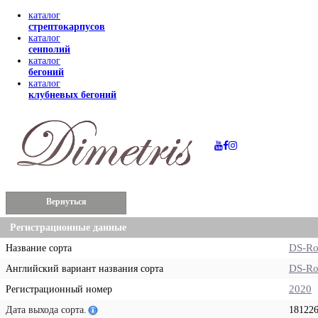
каталог
стрептокарпусов
каталог
сенполий
каталог
бегоний
каталог
клубневых бегоний
Вернуться
Регистрационные данные
DS-Ro
Название сорта
DS-Ro
Английский вариант названия сорта
2020
Регистрационный номер
Дата выхода сорта.
18122