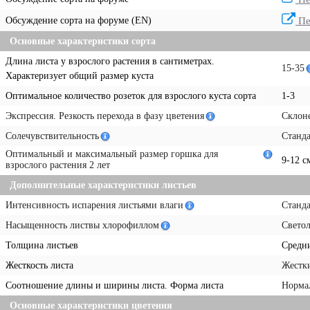
Обсуждение сорта на форуме (EN)
Пе
Основные характеристики сорта
Длина листа у взрослого растения в сантиметрах.
15-35
Характеризует общий размер куста
Оптимальное количество розеток для взрослого куста сорта
1-3
Экспрессия. Резкость перехода в фазу цветения
Склон
Солечувствительность
Станд
Оптимальный и максимальный размер горшка для
9-12 с
взрослого растения 2 лет
Дополнительные характеристики листьев
Интенсивность испарения листьями влаги
Станд
Насыщенность листвы хлорофиллом
Свето
Толщина листьев
Средн
Жесткость листа
Жестк
Соотношение длины и ширины листа. Форма листа
Норма
Основные характеристики цветения