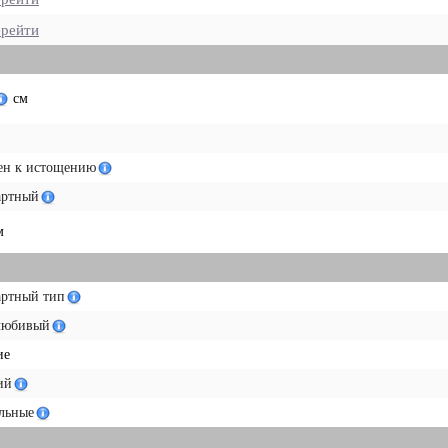
рейти
см
ен к истощению
артный
м
артный тип
любивый
ие
ий
льные