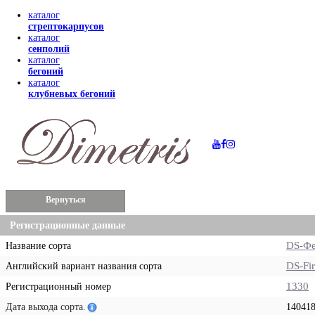
каталог
стрептокарпусов
каталог
сенполий
каталог
бегоний
каталог
клубневых бегоний
Вернуться
Регистрационные данные
DS-Фе
Название сорта
DS-Fi
Английский вариант названия сорта
1330
Регистрационный номер
Дата выхода сорта.
14041