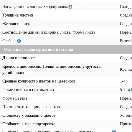
Насыщенность листвы хлорофиллом
Станда
Толщина листьев
Средн
Жесткость листа
Средн
Соотношение длины и ширины листа. Форма листа
Норма
Стебель
Розето
Основные характеристики цветения
Длина цветоносов
Средн
Крепость цветоносов. Толщина цветоносов, упругость,
Крепк
устойчивость
Среднее количество цветов на цветоносе
1-4
Размер цветка в сантиметрах
5-7см
Форма цветка
Норма
Плотность и толщина лепестков
Средн
Стойкость к опаданию цветов
Устой
Стойкость к транспортировке
Пригод
Стойкость цветов к выцветанию и требовательность