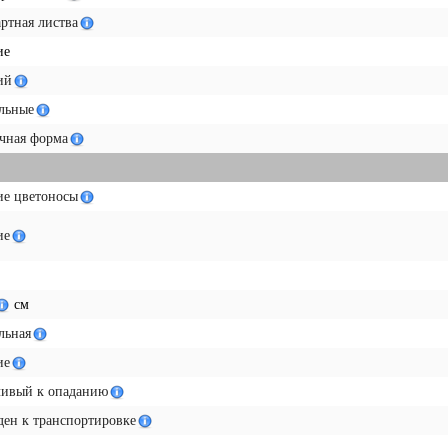
ртная листва
ие
ий
льные
чная форма
ие цветоносы
ие
см
льная
ие
чивый к опаданию
ен к транспортировке