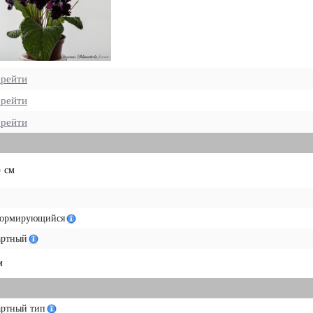
рейти
рейти
рейти
см
ормирующийся
артный
м
артный тип