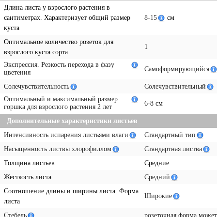
Длина листа у взрослого растения в
сантиметрах. Характеризует общий размер
8-15
см
куста
Оптимальное количество розеток для
1
взрослого куста сорта
Экспрессия. Резкость перехода в фазу
Самоформирующийся
цветения
Солечувствительность
Солечувствительный
Оптимальный и максимальный размер
6-8 см
горшка для взрослого растения 2 лет
Дополнительные характеристики листьев
Интенсивность испарения листьями влаги
Стандартный тип
Насыщенность листвы хлорофиллом
Стандартная листва
Толщина листьев
Средние
Жесткость листа
Средний
Соотношение длины и ширины листа. Форма
Широкие
листа
Стебель
розеточная форма может