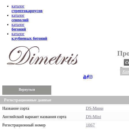
каталог
стрептокарпусов
каталог
сенполий
каталог
бегоний
каталог
клубневых бегоний
Про
С
Весь
Как
Вернуться
Регистрационные данные
DS-Мини
Название сорта
DS-Mini
Английский вариант названия сорта
1067
Регистрационный номер